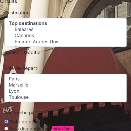
Circuits
Destination
Vienne
Modifier
Ville de départ
Recherche par :
Date de départ
Mes disponibilités
NOUVEAU !