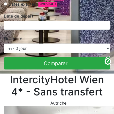
Dates exactes
NOUVEAU !
Date de départ
Flexibilité
Comparer
IntercityHotel Wien
4* - Sans transfert
Autriche