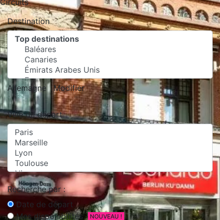
Circuits
Destination
Allemagne
Modifier
Ville de départ
Recherche par :
Date de départ
Mes disponibilités
NOUVEAU !