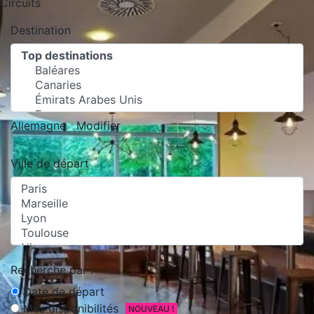
Circuits
Destination
Allemagne
Modifier
Ville de départ
Recherche par :
Date de départ
Mes disponibilités
NOUVEAU !