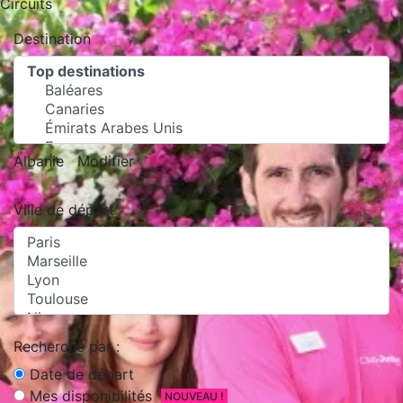
Circuits
Destination
Albanie
Modifier
Ville de départ
Recherche par :
Date de départ
Mes disponibilités
NOUVEAU !