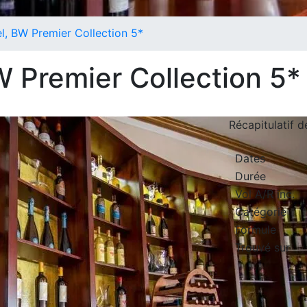
el, BW Premier Collection 5*
W Premier Collection 5*
Récapitulatif 
Dates
Durée
Vol A/R inc.
Catégorie
Formule
Trouvé sur