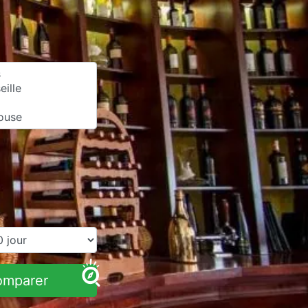
omparer