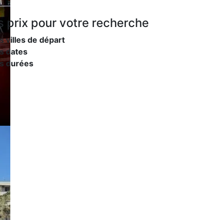
s prix
pour votre recherche
s villes de départ
s dates
es durées