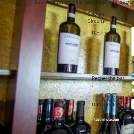
Les voyages les plus beaux aux prix les plu
Séjours
Circuits
Destination
A
Recherche par
:
Date de départ