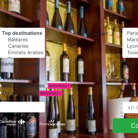
s bas
Ville de départ
lbanie
Modifier
Date de départ
Mes disponibilités
NOUVEAU !
Dates exactes
NOUVEAU !
Flexibilité
C