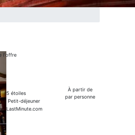
de
l'offre
À partir de
5 étoiles
par personne
Petit-déjeuner
LastMinute.com