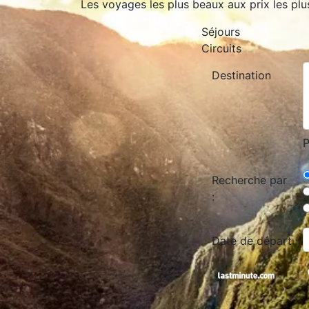
Les voyages les plus beaux aux prix les plu
Séjours
Circuits
Destination
P
Recherche par
:
Date de départ