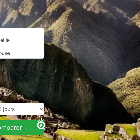
omparer