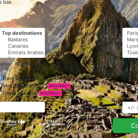
s bas
Ville de départ
érou
Modifier
Date de départ
Mes disponibilités
NOUVEAU !
Dates exactes
NOUVEAU !
Flexibilité
C