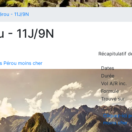
érou - 11J/9N
u - 11J/9N
Récapitulatif 
its Pérou moins cher
Dates
Durée
Vol A/R inc.
Formule
Trouvé sur
Ce produit n'
Cliquez-ici p
moins cher