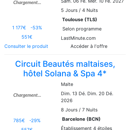
Sam. 06 Fé.
Mer. 10 Fé. 2027
5
Jours / 4 Nuits
Toulouse (TLS)
1 177€
-53%
Selon programme
551€
LastMinute.com
Consulter le produit
Accéder à l'offre
Circuit Beautés maltaises,
hôtel Solana & Spa 4*
Malte
Dim. 13 Dé.
Dim. 20 Dé.
2026
8
Jours / 7 Nuits
Barcelone (BCN)
785€
-29%
Établissement
4 étoiles
557€