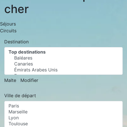
cher
Séjours
Circuits
Destination
Malte
Modifier
Ville de départ