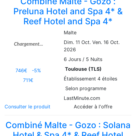
Combiné Malte - Gozo :
Preluna Hotel and Spa 4* &
Reef Hotel and Spa 4*
Malte
Dim. 11 Oct.
Ven. 16 Oct.
2026
6
Jours / 5 Nuits
Toulouse (TLS)
746€
-5%
Établissement
4 étoiles
711€
Selon programme
LastMinute.com
Consulter le produit
Accéder à l'offre
Combiné Malte - Gozo : Solana
Hotel & Spa 4* & Reef Hotel