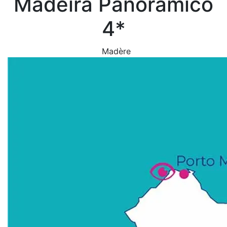
Madeira Panoramico
4*
Madère