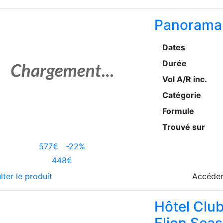
Panorama 
Dates
Durée
Vol A/R inc.
Catégorie
Formule
Trouvé sur
577€
-22%
448€
lter le produit
Accéder
Hôtel Clu
Elion Seas