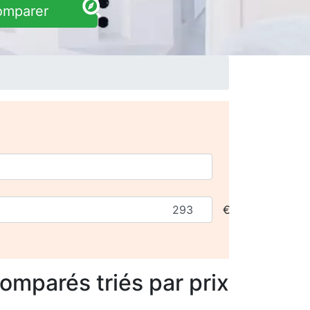
omparer
€
comparés
triés par prix