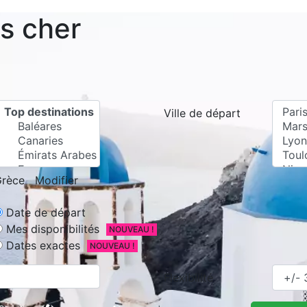
as cher
Ville de départ
rèce
Modifier
Date de départ
Mes disponibilités
NOUVEAU !
Dates exactes
NOUVEAU !
Flexibilité