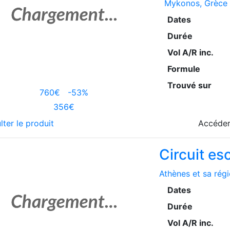
Mykonos
, Grèce
Dates
Durée
Vol A/R inc.
Formule
Trouvé sur
760€
-53%
356€
lter le produit
Accéder
Circuit e
Athènes et sa rég
Dates
Durée
Vol A/R inc.