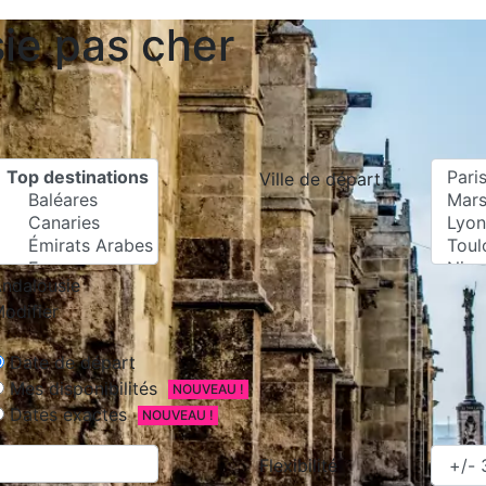
sie pas cher
Ville de départ
ndalousie
odifier
Date de départ
Mes disponibilités
NOUVEAU !
Dates exactes
NOUVEAU !
Flexibilité