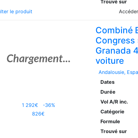
Trouvé sur
lter le produit
Accéder
Combiné B
Congress 
Granada 4
voiture
Andalousie
, Esp
Dates
Durée
Vol A/R inc.
1 292€
-36%
Catégorie
826€
Formule
Trouvé sur