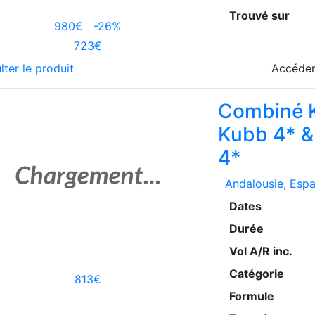
Trouvé sur
980€
-26%
723€
lter le produit
Accéder
Combiné K
Kubb 4* &
4*
Andalousie
, Esp
Dates
Durée
Vol A/R inc.
Catégorie
813€
Formule