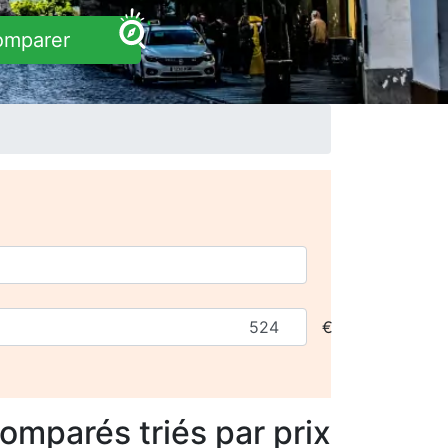
omparer
€
comparés
triés par prix