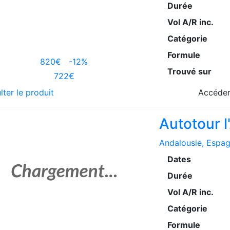
Durée
Vol A/R inc.
Catégorie
Formule
820€
-12%
Trouvé sur
722€
lter le produit
Accéder
Autotour l
Andalousie
, Espa
Dates
Durée
Vol A/R inc.
Catégorie
Formule