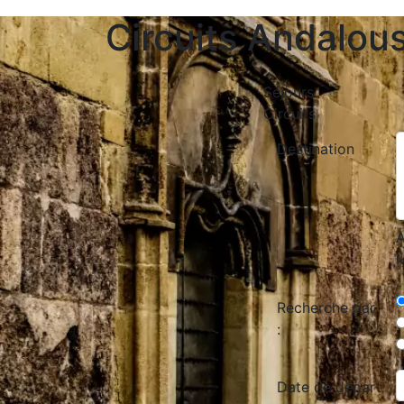
Circuits Andalou
Séjours
Circuits
Destination
A
M
Recherche par
:
Date de départ