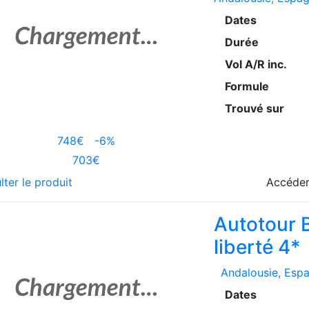
Dates
Durée
Vol A/R inc.
Formule
Trouvé sur
748€
-6%
703€
lter le produit
Accéder
Autotour 
liberté 4*
Andalousie
, Esp
Dates