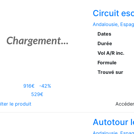
Circuit es
Andalousie
, Espa
Dates
Durée
Vol A/R inc.
Formule
Trouvé sur
916€
-42%
529€
lter le produit
Accéder
Autotour l
Andalousie
, Espa