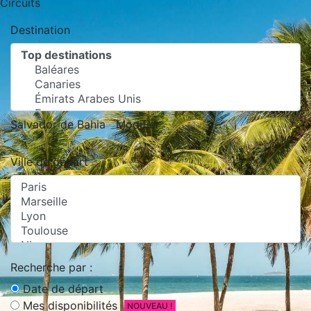
Circuits
Destination
Salvador de Bahia
Modifier
Ville de départ
Recherche par :
Date de départ
Mes disponibilités
NOUVEAU !