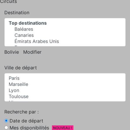
Circuits
Destination
Bolivie
Modifier
Ville de départ
Recherche par :
Date de départ
Mes disponibilités
NOUVEAU !