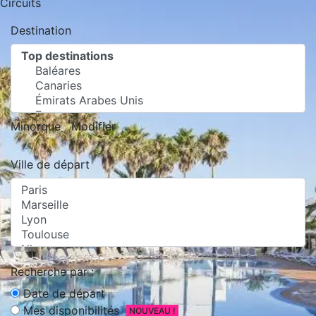
Circuits
Destination
Minorque
Modifier
Ville de départ
Recherche par :
Date de départ
Mes disponibilités
NOUVEAU !