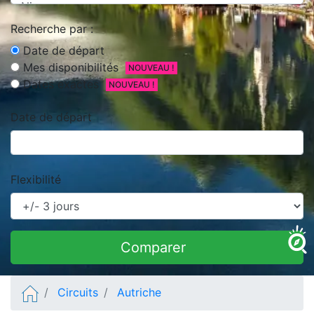
Recherche par :
Date de départ
Mes disponibilités
NOUVEAU !
Dates exactes
NOUVEAU !
Date de départ
Flexibilité
Comparer
Circuits
Autriche