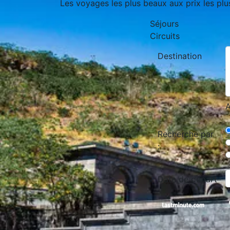
Les voyages les plus beaux aux prix les plu
Séjours
Circuits
Destination
A
Recherche par
:
Date de départ