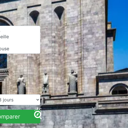
omparer