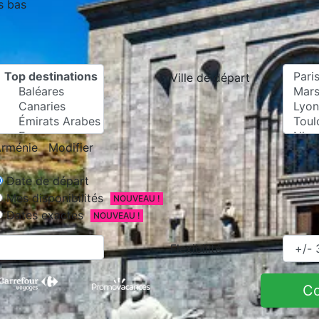
s bas
Ville de départ
rménie
Modifier
Date de départ
Mes disponibilités
NOUVEAU !
Dates exactes
NOUVEAU !
Flexibilité
C