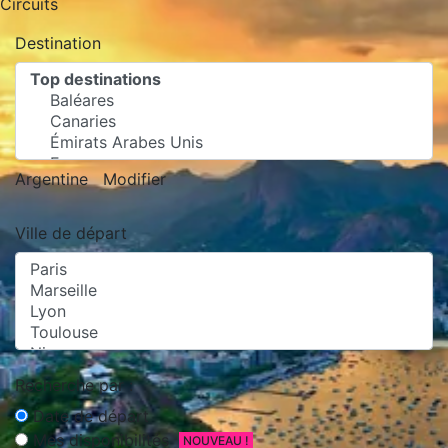
Circuits
Destination
Argentine
Modifier
Ville de départ
Recherche par :
Date de départ
Mes disponibilités
NOUVEAU !