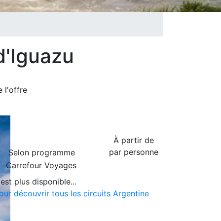
d'Iguazu
de
l'offre
À partir de
par personne
Selon programme
Carrefour Voyages
est plus disponible...
our découvrir tous les circuits Argentine