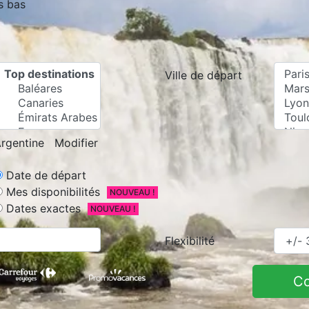
s bas
Ville de départ
rgentine
Modifier
Date de départ
Mes disponibilités
NOUVEAU !
Dates exactes
NOUVEAU !
Flexibilité
C