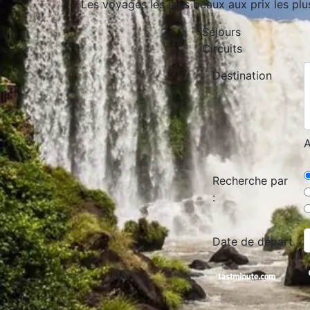
Les voyages les plus beaux aux prix les plu
Séjours
Circuits
Destination
A
Recherche par
:
Date de départ