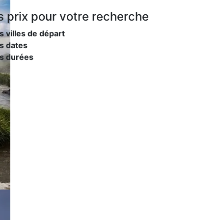
s prix
pour votre recherche
s villes de départ
s dates
es durées