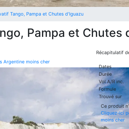
ivatif Tango, Pampa et Chutes d'Iguazu
Tango, Pampa et Chutes 
Récapitulatif 
its Argentine moins cher
Dates
Durée
Vol A/R inc.
Formule
Trouvé sur
Ce produit n'
Cliquez-ici p
moins cher