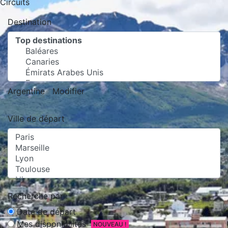
Circuits
Destination
Argentine
Modifier
Ville de départ
Recherche par :
Date de départ
Mes disponibilités
NOUVEAU !