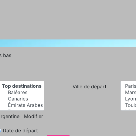
s bas
Ville de départ
rgentine
Modifier
Date de départ