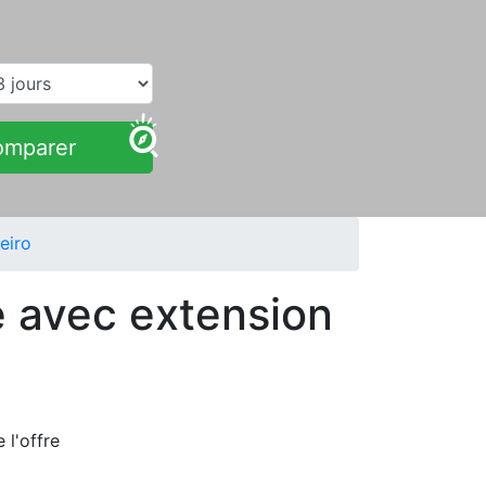
omparer
eiro
e avec extension
de
l'offre