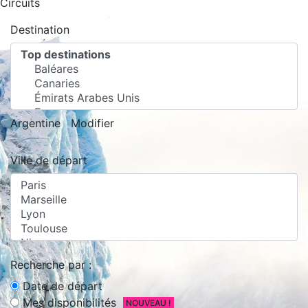
Circuits
Destination
Argentine
Modifier
Ville de départ
Recherche par :
Date de départ
Mes disponibilités
NOUVEAU !