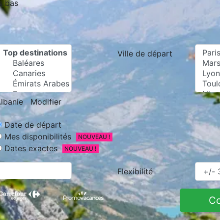
s bas
Ville de départ
lbanie
Modifier
Date de départ
Mes disponibilités
NOUVEAU !
Dates exactes
NOUVEAU !
Flexibilité
C