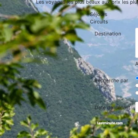
Les voyages les plus beaux aux prix les plu
Séjours
Circuits
Destination
A
Recherche par
:
Date de départ