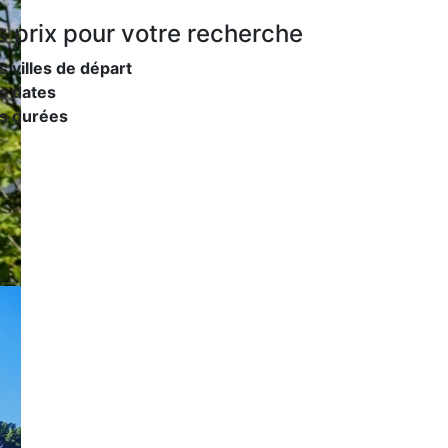
s prix
pour votre recherche
s villes de départ
s dates
es durées