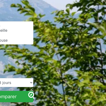
omparer