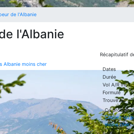
oeur de l'Albanie
de l'Albanie
Récapitulatif 
ts Albanie moins cher
Dates
Durée
Vol A/R inc.
Formule
Trouvé sur
Ce produit n'
Cliquez-ici p
moins cher