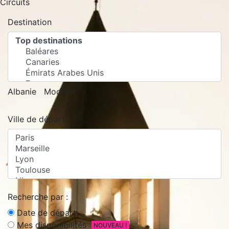
Circuits
Destination
Albanie
Modifier
Ville de départ
Recherche par :
Date de départ
Mes disponibilités
NOUVEAU !