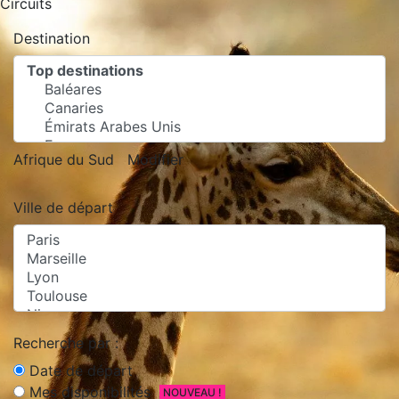
Circuits
Destination
Afrique du Sud
Modifier
Ville de départ
Recherche par :
Date de départ
Mes disponibilités
NOUVEAU !