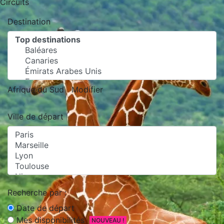
Circuits
Destination
Afrique du Sud
Modifier
Ville de départ
Recherche par :
Date de départ
Mes disponibilités
NOUVEAU !