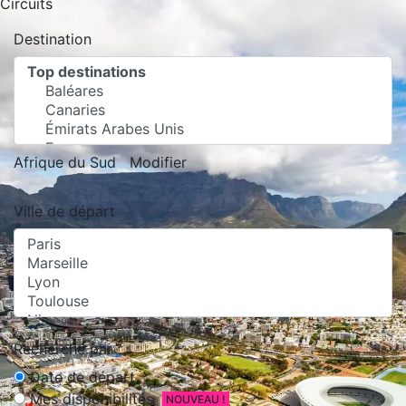
Circuits
Destination
Afrique du Sud
Modifier
Ville de départ
Recherche par :
Date de départ
Mes disponibilités
NOUVEAU !