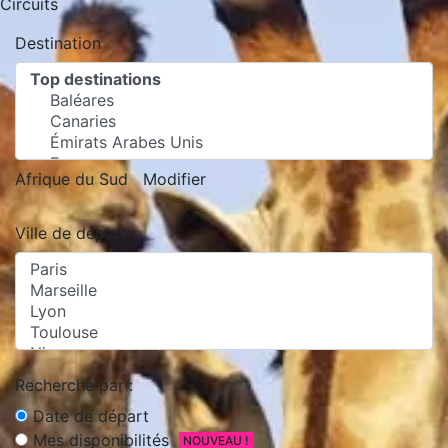
Circuits
Destination
Afrique du Sud
Modifier
Ville de départ
Recherche par :
Date de départ
Mes disponibilités
NOUVEAU !