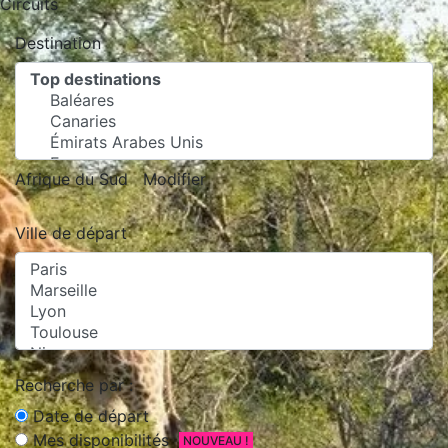
Circuits
Destination
Afrique du Sud
Modifier
Ville de départ
Recherche par :
Date de départ
Mes disponibilités
NOUVEAU !