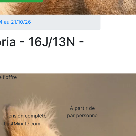
04 au 21/10/26
ria - 16J/13N -
de
l'offre
À partir de
par personne
Pension complète
LastMinute.com