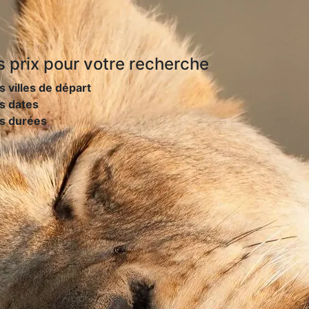
s prix
pour votre recherche
s villes de départ
s dates
es durées