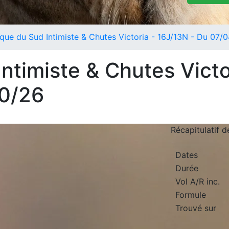
ique du Sud Intimiste & Chutes Victoria - 16J/13N - Du 07/
Intimiste & Chutes Victo
10/26
Récapitulatif 
Dates
Durée
Vol A/R inc.
Formule
Trouvé sur