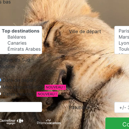
s bas
Ville de départ
frique du Sud
odifier
Date de départ
Mes disponibilités
NOUVEAU !
Dates exactes
NOUVEAU !
Flexibilité
C