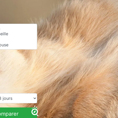
omparer