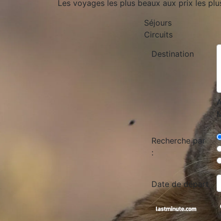
Les voyages les plus beaux aux prix les plu
Séjours
Circuits
Destination
A
M
Recherche par
:
Date de départ