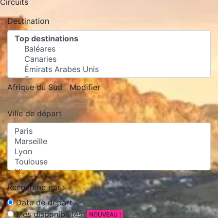
Circuits
Destination
Afrique du Sud
Modifier
Ville de départ
Recherche par :
Date de départ
Mes disponibilités
NOUVEAU !