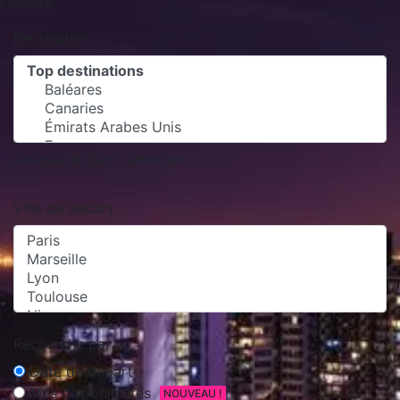
Circuits
Destination
Afrique du Sud
Modifier
Ville de départ
Recherche par :
Date de départ
Mes disponibilités
NOUVEAU !