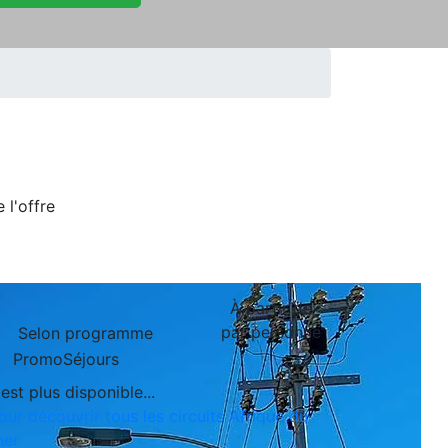
de
l'offre
À partir de
par personne
Selon programme
PromoSéjours
est plus disponible...
our découvrir tous les circuits Afrique du
her