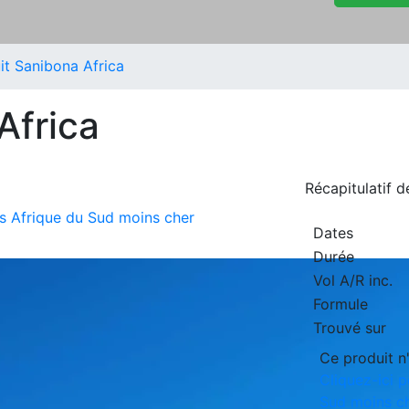
it Sanibona Africa
Africa
Récapitulatif 
its Afrique du Sud moins cher
Dates
Durée
Vol A/R inc.
Formule
Trouvé sur
Ce produit n'
Cliquez-ici p
Sud moins c