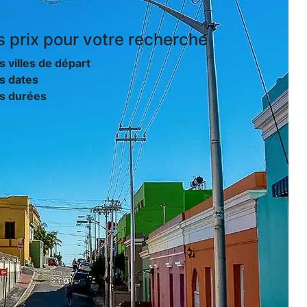
s prix
pour votre recherche
s villes de départ
s dates
es durées