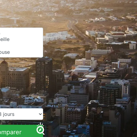
omparer