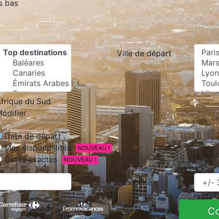
s bas
Ville de départ
frique du Sud
odifier
Date de départ
Mes disponibilités
NOUVEAU !
Dates exactes
NOUVEAU !
Flexibilité
C