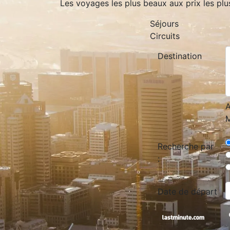
Les voyages les plus beaux aux prix les plu
Séjours
Circuits
Destination
A
M
Recherche par
:
Date de départ