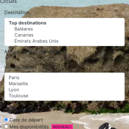
Circuits
Destination
Afrique du Sud
Modifier
Ville de départ
Recherche par :
Date de départ
Mes disponibilités
NOUVEAU !