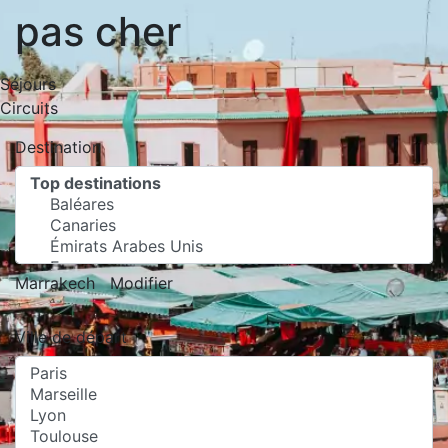
pas cher
Séjours
Circuits
Destination
Marrakech
Modifier
Ville de départ