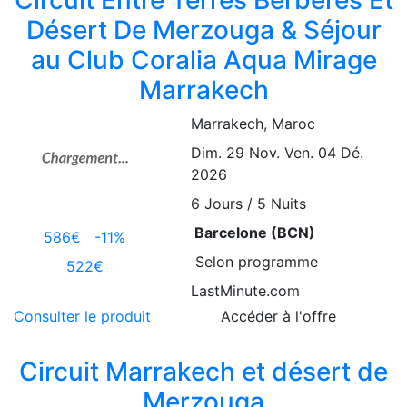
Circuit Entre Terres Berbères Et
Désert De Merzouga & Séjour
au Club Coralia Aqua Mirage
Marrakech
Marrakech
, Maroc
Dim. 29 Nov.
Ven. 04 Dé.
2026
6
Jours / 5 Nuits
Barcelone (BCN)
586€
-11%
Selon programme
522€
LastMinute.com
Consulter le produit
Accéder à l'offre
Circuit Marrakech et désert de
Merzouga