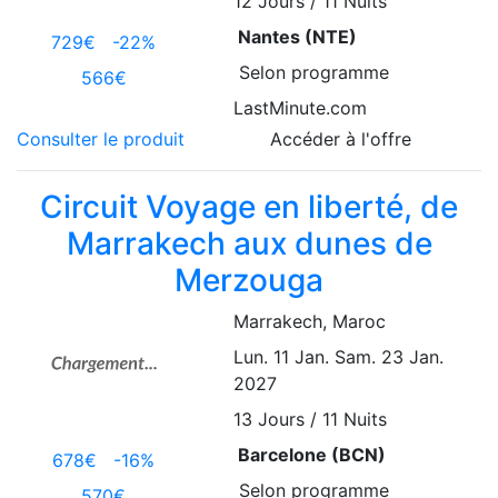
12
Jours / 11 Nuits
Nantes (NTE)
729€
-22%
Selon programme
566€
LastMinute.com
Consulter le produit
Accéder à l'offre
Circuit Voyage en liberté, de
Marrakech aux dunes de
Merzouga
Marrakech
, Maroc
Lun. 11 Jan.
Sam. 23 Jan.
2027
13
Jours / 11 Nuits
Barcelone (BCN)
678€
-16%
Selon programme
570€