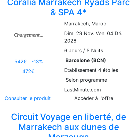
Coralia Marrakech Ryads Parc
& SPA 4*
Marrakech
, Maroc
Dim. 29 Nov.
Ven. 04 Dé.
2026
6
Jours / 5 Nuits
Barcelone (BCN)
542€
-13%
Établissement
4 étoiles
472€
Selon programme
LastMinute.com
Consulter le produit
Accéder à l'offre
Circuit Voyage en liberté, de
Marrakech aux dunes de
Merzouga